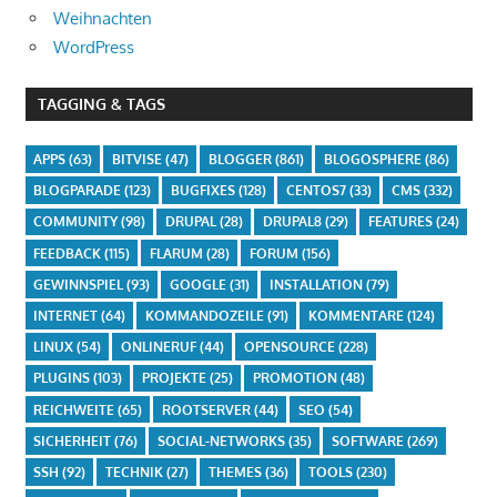
Weihnachten
WordPress
TAGGING & TAGS
APPS
(63)
BITVISE
(47)
BLOGGER
(861)
BLOGOSPHERE
(86)
BLOGPARADE
(123)
BUGFIXES
(128)
CENTOS7
(33)
CMS
(332)
COMMUNITY
(98)
DRUPAL
(28)
DRUPAL8
(29)
FEATURES
(24)
FEEDBACK
(115)
FLARUM
(28)
FORUM
(156)
GEWINNSPIEL
(93)
GOOGLE
(31)
INSTALLATION
(79)
INTERNET
(64)
KOMMANDOZEILE
(91)
KOMMENTARE
(124)
LINUX
(54)
ONLINERUF
(44)
OPENSOURCE
(228)
PLUGINS
(103)
PROJEKTE
(25)
PROMOTION
(48)
REICHWEITE
(65)
ROOTSERVER
(44)
SEO
(54)
SICHERHEIT
(76)
SOCIAL-NETWORKS
(35)
SOFTWARE
(269)
SSH
(92)
TECHNIK
(27)
THEMES
(36)
TOOLS
(230)