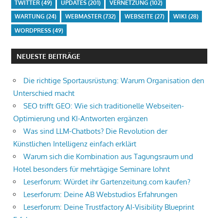
TWITTER
(49)
UPDATES
(201)
VERNETZUNG
(102)
WARTUNG
(24)
WEBMASTER
(732)
WEBSEITE
(27)
WIKI
(28)
WORDPRESS
(49)
NEUESTE BEITRÄGE
Die richtige Sportausrüstung: Warum Organisation den
Unterschied macht
SEO trifft GEO: Wie sich traditionelle Webseiten-
Optimierung und KI-Antworten ergänzen
Was sind LLM-Chatbots? Die Revolution der
Künstlichen Intelligenz einfach erklärt
Warum sich die Kombination aus Tagungsraum und
Hotel besonders für mehrtägige Seminare lohnt
Leserforum: Würdet ihr Gartenzeitung.com kaufen?
Leserforum: Deine AB Webstudios Erfahrungen
Leserforum: Deine Trustfactory AI-Visibility Blueprint