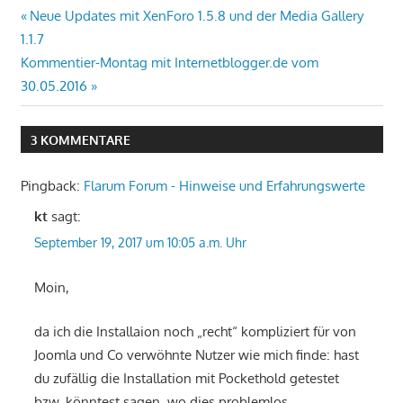
Beitragsnavigation
Vorheriger
Neue Updates mit XenForo 1.5.8 und der Media Gallery
Beitrag:
1.1.7
Nächster
Kommentier-Montag mit Internetblogger.de vom
Beitrag:
30.05.2016
3 KOMMENTARE
Pingback:
Flarum Forum - Hinweise und Erfahrungswerte
kt
sagt:
September 19, 2017 um 10:05 a.m. Uhr
Moin,
da ich die Installaion noch „recht“ kompliziert für von
Joomla und Co verwöhnte Nutzer wie mich finde: hast
du zufällig die Installation mit Pockethold getestet
bzw. könntest sagen, wo dies problemlos