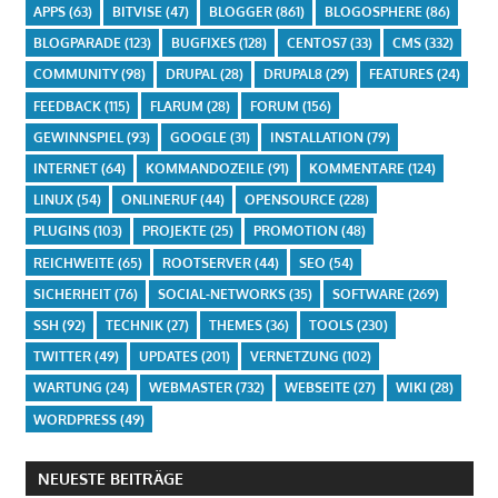
APPS
(63)
BITVISE
(47)
BLOGGER
(861)
BLOGOSPHERE
(86)
BLOGPARADE
(123)
BUGFIXES
(128)
CENTOS7
(33)
CMS
(332)
COMMUNITY
(98)
DRUPAL
(28)
DRUPAL8
(29)
FEATURES
(24)
FEEDBACK
(115)
FLARUM
(28)
FORUM
(156)
GEWINNSPIEL
(93)
GOOGLE
(31)
INSTALLATION
(79)
INTERNET
(64)
KOMMANDOZEILE
(91)
KOMMENTARE
(124)
LINUX
(54)
ONLINERUF
(44)
OPENSOURCE
(228)
PLUGINS
(103)
PROJEKTE
(25)
PROMOTION
(48)
REICHWEITE
(65)
ROOTSERVER
(44)
SEO
(54)
SICHERHEIT
(76)
SOCIAL-NETWORKS
(35)
SOFTWARE
(269)
SSH
(92)
TECHNIK
(27)
THEMES
(36)
TOOLS
(230)
TWITTER
(49)
UPDATES
(201)
VERNETZUNG
(102)
WARTUNG
(24)
WEBMASTER
(732)
WEBSEITE
(27)
WIKI
(28)
WORDPRESS
(49)
NEUESTE BEITRÄGE