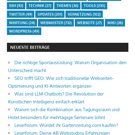
SSH
(92)
TECHNIK
(27)
THEMES
(36)
TOOLS
(230)
TWITTER
(49)
UPDATES
(201)
VERNETZUNG
(102)
WARTUNG
(24)
WEBMASTER
(732)
WEBSEITE
(27)
WIKI
(28)
WORDPRESS
(49)
NEUESTE BEITRÄGE
Die richtige Sportausrüstung: Warum Organisation den
Unterschied macht
SEO trifft GEO: Wie sich traditionelle Webseiten-
Optimierung und KI-Antworten ergänzen
Was sind LLM-Chatbots? Die Revolution der
Künstlichen Intelligenz einfach erklärt
Warum sich die Kombination aus Tagungsraum und
Hotel besonders für mehrtägige Seminare lohnt
Leserforum: Würdet ihr Gartenzeitung.com kaufen?
Leserforum: Deine AB Webstudios Erfahrungen